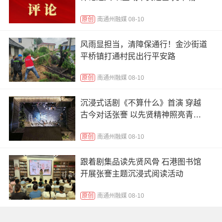
发展之势
原创
南通州融媒 08-10
风雨显担当，清障保通行！金沙街道
平桥镇打通村民出行平安路
原创
南通州融媒 08-10
沉浸式话剧《不算什么》首演 穿越
古今对话张謇 以先贤精神照亮青春
迷茫
原创
南通州融媒 08-10
跟着剧集品读先贤风骨 石港图书馆
开展张謇主题沉浸式阅读活动
原创
南通州融媒 08-10