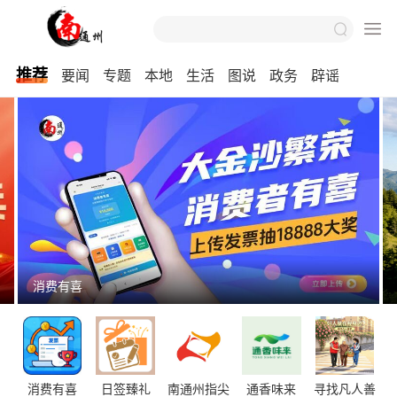
推荐
要闻
专题
本地
生活
图说
政务
辟谣
消费有喜
消费有喜
日签臻礼
南通州指尖
通香味来
寻找凡人善